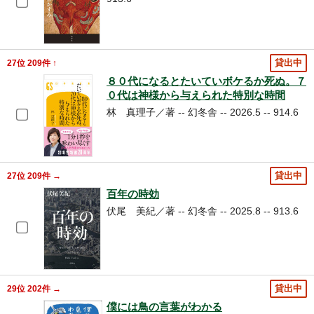
27位 209件 ↑
貸出中
８０代になるとたいていボケるか死ぬ。７
０代は神様から与えられた特別な時間
林 真理子／著 -- 幻冬舎 -- 2026.5 -- 914.6
27位 209件 →
貸出中
百年の時効
伏尾 美紀／著 -- 幻冬舎 -- 2025.8 -- 913.6
29位 202件 →
貸出中
僕には鳥の言葉がわかる