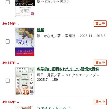
版 -- 2025.9 -- 913.6
2位 544件 →
貸出中
暁星
湊 かなえ／著 -- 双葉社 -- 2025.11 -- 913.6
3位 537件 →
貸出中
科学的に証明されたすごい習慣大百科
堀田 秀吾／著 -- ＳＢクリエイティブ --
2025.7 -- 159
4位 482件 →
貸出中
ファイア・ドーム 上