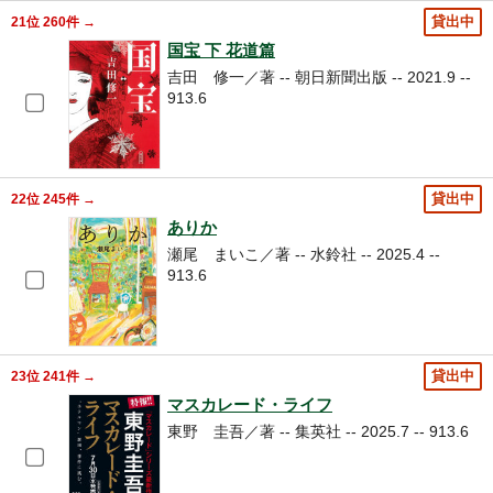
21位 260件 →
貸出中
国宝 下 花道篇
吉田 修一／著 -- 朝日新聞出版 -- 2021.9 --
913.6
22位 245件 →
貸出中
ありか
瀬尾 まいこ／著 -- 水鈴社 -- 2025.4 --
913.6
23位 241件 →
貸出中
マスカレード・ライフ
東野 圭吾／著 -- 集英社 -- 2025.7 -- 913.6