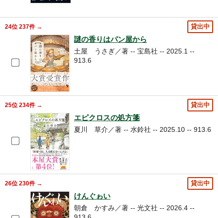
24位 237件 →
貸出中
謎の香りはパン屋から
土屋 うさぎ／著 -- 宝島社 -- 2025.1 --
913.6
25位 234件 →
貸出中
エピクロスの処方箋
夏川 草介／著 -- 水鈴社 -- 2025.10 -- 913.6
26位 230件 →
貸出中
けんぐゎい
朝倉 かすみ／著 -- 光文社 -- 2026.4 --
913.6