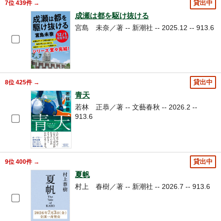
7位 439件 →
貸出中
成瀬は都を駆け抜ける
宮島 未奈／著 -- 新潮社 -- 2025.12 -- 913.6
8位 425件 →
貸出中
青天
若林 正恭／著 -- 文藝春秋 -- 2026.2 --
913.6
9位 400件 →
貸出中
夏帆
村上 春樹／著 -- 新潮社 -- 2026.7 -- 913.6