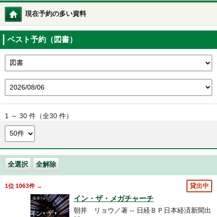
現在予約の多い資料
図書館トップ
ベスト予約（図書）
1 ～ 30 件（全30 件）
全選択
全解除
1位 1063件 →
貸出中
イン・ザ・メガチャーチ
朝井 リョウ／著 -- 日経ＢＰ日本経済新聞出