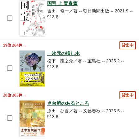
国宝 上 青春篇
吉田 修一／著 -- 朝日新聞出版 -- 2021.9 --
913.6
19位 264件 →
貸出中
一次元の挿し木
松下 龍之介／著 -- 宝島社 -- 2025.2 --
913.6
20位 263件 →
貸出中
＃台所のあるところ
原田 ひ香／著 -- 文藝春秋 -- 2026.5 --
913.6