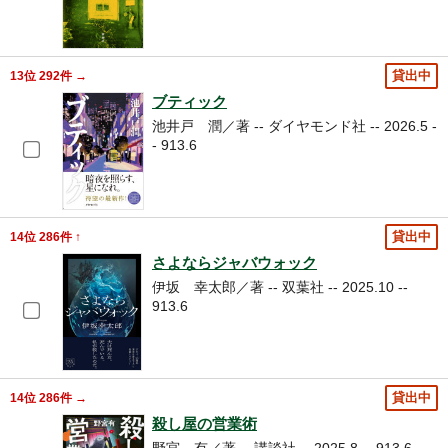
13位 292件 →
貸出中
ブティック
池井戸 潤／著 -- ダイヤモンド社 -- 2026.5 -
- 913.6
14位 286件 ↑
貸出中
さよならジャバウォック
伊坂 幸太郎／著 -- 双葉社 -- 2025.10 --
913.6
14位 286件 →
貸出中
殺し屋の営業術