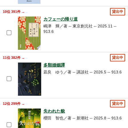
10位 391件 →
貸出中
カフェーの帰り道
嶋津 輝／著 -- 東京創元社 -- 2025.11 --
913.6
11位 382件 →
貸出中
多類婚姻譚
凪良 ゆう／著 -- 講談社 -- 2026.5 -- 913.6
12位 299件 →
貸出中
失われた貌
櫻田 智也／著 -- 新潮社 -- 2025.8 -- 913.6