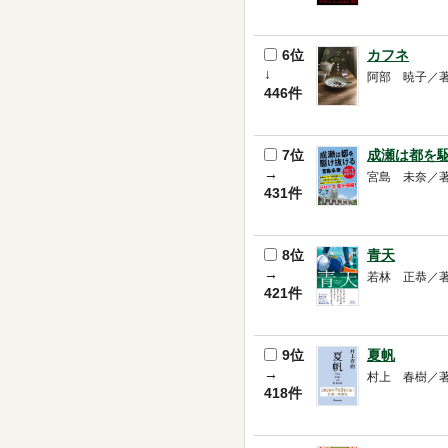
6位
カフネ
↓
阿部 暁子／著 -- 
446件
7位
成瀬は都を
→
宮島 未奈／著 -- 
431件
8位
青天
→
若林 正恭／著 -- 
421件
9位
夏帆
→
村上 春樹／著 -- 
418件