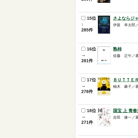
15位
さよならジ
↓
伊坂 幸太郎／著 --
285件
16位
熟柿
→
佐藤 正午／著 --
281件
17位
ＢＵＴＴＥ
→
柚木 麻子／著 -- 
278件
18位
国宝 上 青春
→
吉田 修一／著 --
271件