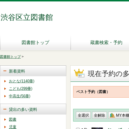
渋谷区立図書館
図書館トップ
蔵書検索・予約
図書館トップ
>
新着資料
現在予約の
おとな(1140冊)
こども(299冊)
ベスト予約（図書）
中高生(56冊)
貸出の多い資料
MY本
図書
児童