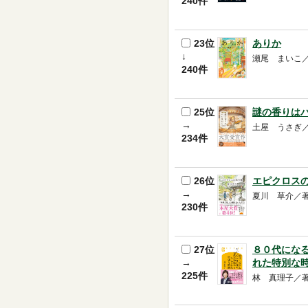
240件
23位
ありか
↓
瀬尾 まいこ／著 --
240件
25位
謎の香りは
→
土屋 うさぎ／著 --
234件
26位
エピクロス
→
夏川 草介／著 -- 
230件
27位
８０代にな
→
れた特別な
225件
林 真理子／著 -- 