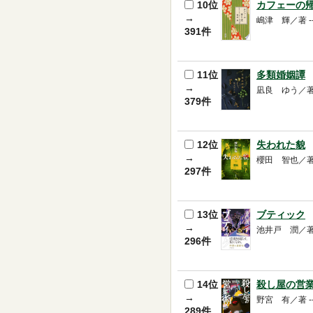
10位
カフェーの
→
嶋津 輝／著 -- 東
391件
11位
多類婚姻譚
→
凪良 ゆう／著 -- 
379件
12位
失われた貌
→
櫻田 智也／著 -- 
297件
13位
ブティック
→
池井戸 潤／著 --
296件
14位
殺し屋の営
→
野宮 有／著 -- 講
289件