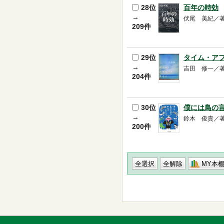
28位
百年の時効
→
伏尾 美紀／著 -- 
209件
29位
タイム・ア
→
吉田 修一／著 -- 
204件
30位
僕には鳥の
→
鈴木 俊貴／著 -- 
200件
MY本