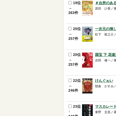
19位
＃台所のあ
→
原田 ひ香／著 -- 
263件
20位
一次元の挿
→
松下 龍之介／著 --
257件
20位
国宝 下 花道
→
吉田 修一／著 --
257件
22位
けんぐゎい
→
朝倉 かすみ／著 --
246件
23位
マスカレー
↑
東野 圭吾／著 -- 