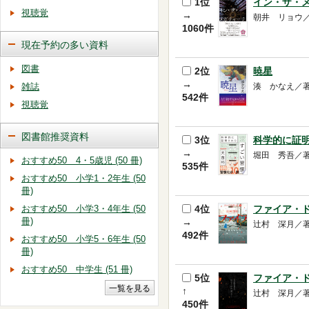
1位
イン・ザ・
視聴覚
→
朝井 リョウ／著 
1060件
現在予約の多い資料
図書
2位
暁星
→
雑誌
湊 かなえ／著 -- 
542件
視聴覚
図書館推奨資料
3位
科学的に証
→
堀田 秀吾／著 --
おすすめ50 4・5歳児 (50 冊)
535件
おすすめ50 小学1・2年生 (50
冊)
おすすめ50 小学3・4年生 (50
4位
ファイア・ド
冊)
→
辻村 深月／著 -- 
492件
おすすめ50 小学5・6年生 (50
冊)
おすすめ50 中学生 (51 冊)
5位
ファイア・ド
↑
辻村 深月／著 -- 
450件